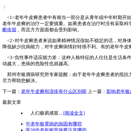
：
<1>老年牛皮癣患者中有相当一部分是从青年或中年时期开
老年牛皮癣的治疗一定要慎重。如果患者在治疗时没有采取科
断依据
，而且方方面面都会受到影响。
<2>对牛皮癣患者来说如果精神情况假如不稳定的话，对身
降低缺少抗病能力，对牛皮癣病情好转很不利。有的老年牛皮
<3>负性事件适应能力差：这种人格特征的人往往是生活条
动越大，患病的危险性也就越高。
郑州市银屑病研究所专家提醒：由于老年牛皮癣患者的抵抗力低下，
尽力帮助您解决。
下一篇：
老年牛皮癣和湿疹有什么区别呢
上一篇：
影响老年银
最新文章
人们极易感冒...
[阅读全文]
中老年银霄病的病因有哪些
医治中老年银宵病要注意哪些