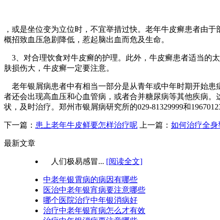
，或是坐位变为立位时，不宜举措过快。老年牛皮癣患者由于
概招致血压急剧降低，惹起脑出血而危及生命。
3、对合理饮食对牛皮癣的护理。此外，牛皮癣患者适当的太
肤损伤大，牛皮癣一定要注意。
老年银屑病患者中有相当一部分是从青年或中年时期开始患病
者还会出现高血压和心血管病，或者合并糖尿病等其他疾病。
状，及时治疗。郑州市银屑病研究所的029-81329999和19670
下一篇：
患上老年牛皮鲜要怎样治疗呢
上一篇：
如何治疗全身
最新文章
人们极易感冒...
[阅读全文]
中老年银霄病的病因有哪些
医治中老年银宵病要注意哪些
哪个医院治疗中年银消病好
治疗中老年银宵病怎么才有效