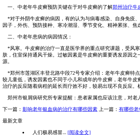
一、中老年牛皮癣预防关键在于对牛皮癣的了解
郑州治疗牛
*对于外阴牛皮癣的病因，有的认为与病毒感染、自身免疫、
因子，外伤、预防接种、寒冷潮湿、季节变化、精神累张、焦
二、中老年患病的病因情况：
*风寒。牛皮癣的治疗一直是医学界的重点研究课题，受风寒
肤，住室保持通风干燥。过敏因素是牛皮癣的重要诱发原因之
源。
*郑州市莲湖区丰登北路中段72号专家介绍：老年牛皮癣特
较儿童低，诱发因素也不同于小儿和成年的牛皮癣，老年牛皮
治疗的反应随着病程的延长而疗效不好，较易出现不良反应。
郑州市银屑病研究所专家提醒：患者家属也应该注意，对老人要有足
下一篇：
影响老年银血病的治疗有哪些因素
上一篇：
有哪些老
最新文章
人们极易感冒...
[阅读全文]