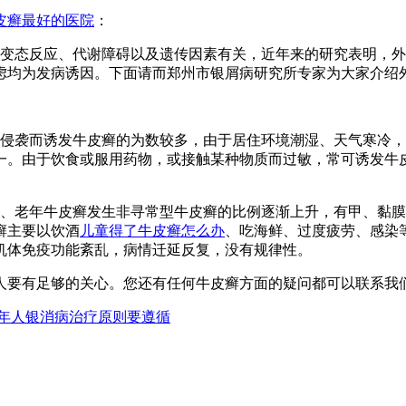
皮癣最好的医院
：
变态反应、代谢障碍以及遗传因素有关，近年来的研究表明，外
虑均为发病诱因。下面请而郑州市银屑病研究所专家为大家介绍
侵袭而诱发牛皮癣的为数较多，由于居住环境潮湿、天气寒冷，
一。由于饮食或服用药物，或接触某种物质而过敏，常可诱发牛
点、老年牛皮癣发生非寻常型牛皮癣的比例逐渐上升，有甲、黏
癣主要以饮酒
儿童得了牛皮癣怎么办
、吃海鲜、过度疲劳、感染
机体免疫功能紊乱，病情迁延反复，没有规律性。
够的关心。您还有任何牛皮癣方面的疑问都可以联系我们的029-81
年人银消病治疗原则要遵循