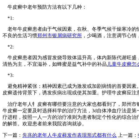
牛皮癣中老年预防方法有以下几种：
*1:
老年牛皮癣患者由于气候因素，在秋、冬季气候干燥寒冷的情
不良的生活习惯
郑州市银屑病研究所
，少喝酒，注意调节心情
*2:
牛皮癣患者因为感冒发烧导致体温升高，体内新陈代谢旺盛，
清热为主，不宜滋补，如蜂蜜是益气补中的补品
儿童牛皮癣怎
*3:
避免精神紧张：精神因素已成为激发或加剧病情的首要因素。
皮癣遗传背景下，诱发疾病出现或使其加重。护理牛皮癣应注
治疗老年人牜皮癣有哪些要注意的大家也都看到了，郑州市银
牛皮癣一定要及时选择科学的治疗方法，3d自体净血疗法是
疗进程，按照一人一方的治疗准则为患者制定个性化的综合治
的解答。欢迎患者前来我院咨询就诊。
下一篇：
先兆的老年人牛皮藓发作表现形式都有什么
上一篇：