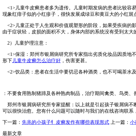
<1>儿童牛皮癣患者多为遗传。儿童时期发病的患者比较容易
现象红痱子似的小红疹子，很快发展成绿豆和黄豆大的小红斑
<2>儿童正处于人生观和价值观塑形的阶段，如果受疾病的
由于症状轻，皮损的面积不大，身体内部的系统没有受到太大
2）儿童护理注意：
<1>保湿：郑州市银屑病研究所专家指出劣质化妆品因质地
形下
儿童牛皮癣怎么治疗好
，伤害更甚。
<2>饮品类：患者在生活中要切忌各种酒类，也不可喝茶水
：不要食用熟制猪蹄及各种熟肉制品，治疗期间禽类、鸟类、
郑州市银屑病研究所专家提醒：以上就是引起孩子银屑病不断
可以很快治愈。您有什么问题可以随时与我们的在线咨询联系，或者联系
下一篇：
先兆的小孩子牜皮癣发作有哪些表现形式
上一篇：
小
最新文章