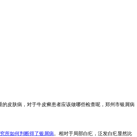
重的皮肤病，对于牛皮癣患者应该做哪些检查呢，郑州市银屑病
究所
如何判断得了银屑病
。相对于局部白疕，泛发白疕显然比