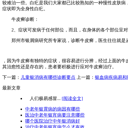
较难治一些。白疕是我们大家都已比较熟知的一种慢性皮肤病
症状即为全身性白疕。
牛皮癣诊断：
2、症状可发病于任何部位，而且，在身体的各个部位呈对
郑州市银屑病研究所专家说，诊断牛皮癣，医生往往就是
，因为牛皮癣有独特的症状，很容易进行分辨，经过上面的牛
其治愈性还是存在的，患者要积极进行应对牛皮癣治疗。
下一篇：
儿童银消病有哪些诊断要点
上一篇：
银血病疾病易和
最新文章
人们极易感冒...
[阅读全文]
中老年银霄病的病因有哪些
医治中老年银宵病要注意哪些
哪个医院治疗中年银消病好
治疗中老年银宵病怎么才有效