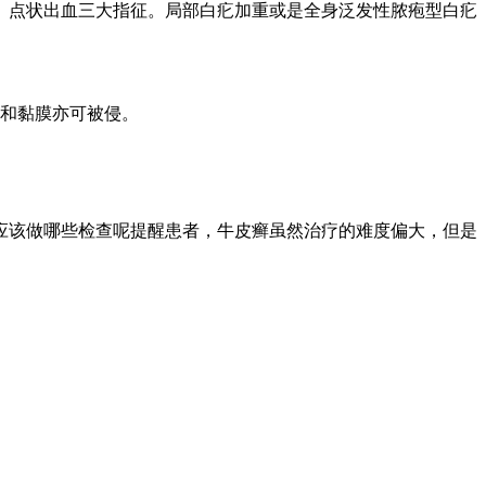
、点状出血三大指征。局部白疕加重或是全身泛发性脓疱型白疕
和黏膜亦可被侵。
应该做哪些检查呢提醒患者，牛皮癣虽然治疗的难度偏大，但是