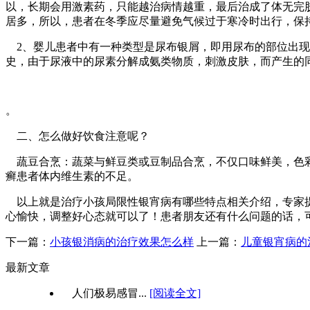
以，长期会用激素药，只能越治病情越重，最后治成了体无完
居多，所以，患者在冬季应尽量避免气候过于寒冷时出行，保
2、婴儿患者中有一种类型是尿布银屑，即用尿布的部位出现
史，由于尿液中的尿素分解成氨类物质，刺激皮肤，而产生的
。
二、怎么做好饮食注意呢？
蔬豆合烹：蔬菜与鲜豆类或豆制品合烹，不仅口味鲜美，色彩
癣患者体内维生素的不足。
以上就是治疗小孩局限性银宵病有哪些特点相关介绍，专家提
心愉快，调整好心态就可以了！患者朋友还有什么问题的话，可以联
下一篇：
小孩银消病的治疗效果怎么样
上一篇：
儿童银宵病的
最新文章
人们极易感冒...
[阅读全文]