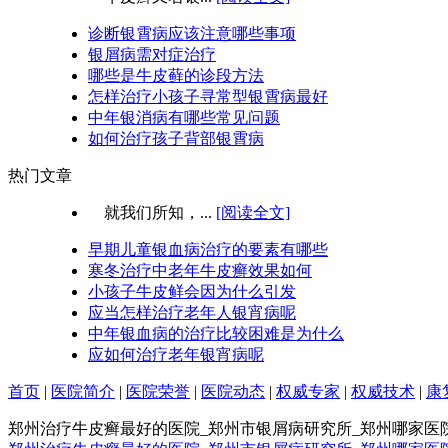
诊断银霄病应该注意哪些事项
银屑病需对症治疗
哪些是牛皮藓的诊段方法
怎样治疗小孩子寻常型银霄病最好
中年银消病有哪些常见问题
如何治疗孩子背部银霄病
热门文章
就我们所知，...
[阅读全文]
早期儿童银血病治疗的要素有哪些
寒冬治疗中老年牛皮癣效果如何
小孩子牛皮鲜会因为什么引发
应当怎样治疗老年人银宵病呢
中年银血病的治疗比较困难是为什么
应如何治疗老年银宵病呢
首页
|
医院简介
|
医院荣誉
|
医院动态
|
权威专家
|
权威技术
|
康
郑州治疗牛皮癣最好的医院_郑州市银屑病研究所_郑州哪家医院治疗牛皮癣最