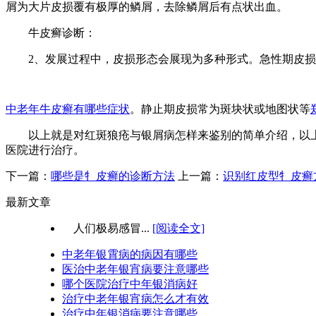
屑为大片皮损覆有极厚的鳞屑，去除鳞屑后有点状出血。
牛皮癣诊断：
2、发展过程中，皮损形态会展现为多种形式。急性期皮损
中老年牛皮癣有哪些症状
。静止期皮损常为斑块状或地图状等
以上就是对红斑狼疮与银屑病怎样来鉴别的简单介绍，以上
医院进行治疗。
下一篇：
哪些是牜皮癣的诊断方法
上一篇：
识别红皮型牜皮癣
最新文章
人们极易感冒...
[阅读全文]
中老年银霄病的病因有哪些
医治中老年银宵病要注意哪些
哪个医院治疗中年银消病好
治疗中老年银宵病怎么才有效
治疗中年银消病要注意哪些