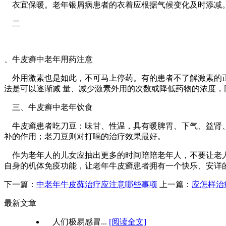
衣宜保暖。老年银屑病患者的衣着应根据气候变化及时添减。
二
、牛皮癣中老年用药注意
外用激素也是如此，不可马上停药。有的患者不了解激素的正
法是可以逐渐减 量、减少激素外用的次数或降低药物的浓度
三、牛皮癣中老年饮食
牛皮癣患者吃刀豆：味甘、性温，具有暖脾胃、下气、益肾、
补的作用；老刀豆则对打嗝的治疗效果最好。
作为老年人的儿女应抽出更多的时间陪陪老年人，不要让老
自身的机体免疫功能，让老年牛皮癣患者拥有一个快乐、安详的晚年生活
下一篇：
中老年牛皮藓治疗应注意哪些事项
上一篇：
应怎样治
最新文章
人们极易感冒...
[阅读全文]