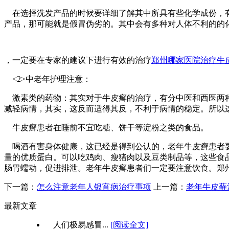
在选择洗发产品的时候要详细了解其中所具有些化学成份，有
产品，那可能就是假冒伪劣的。其中会有多种对人体不利的的
，一定要在专家的建议下进行有效的治疗
郑州哪家医院治疗牛
<2>中老年护理注意：
激素类的药物：其实对于牛皮癣的治疗，有分中医和西医两种
减轻病情，其实，这反而适得其反，不利于病情的稳定。所以
牛皮癣患者在睡前不宜吃糖、饼干等淀粉之类的食品。
喝酒有害身体健康，这已经是得到公认的，老年牛皮癣患者要
量的优质蛋白。可以吃鸡肉、瘦猪肉以及豆类制品等，这些食
肠胃蠕动，促进排泄。老年牛皮癣患者们一定要注意饮食。郑州市银屑病
下一篇：
怎么注意老年人银宵病治疗事项
上一篇：
老年牛皮藓
最新文章
人们极易感冒...
[阅读全文]