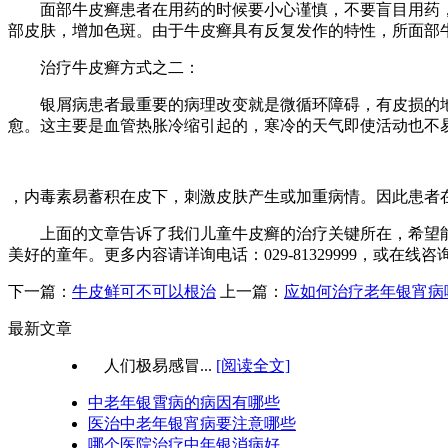
面部牛皮癣患者在用药的时候要小心谨慎，不要盲目用药，
部皮肤，增加色斑。由于牛皮癣具有反复发作的特性，所面部
治疗牛皮癣方式之二：
银屑病患者最重要的病理改变就是微循环障碍，有皮损的地
愈。这主要是血管热胀冷缩引起的，寒冷的天气即使活动也不
，内毒素易蓄积在皮下，刺激皮肤产生或加重病情。因此患者
上面的文章告诉了我们儿童牛皮癣的治疗关键所在，希望能
美好的童年。更多内容请详询电话：029-81329999，或在线咨询：196701
下一篇：
牛皮鲜可不可以根治
上一篇：
应如何治疗老年银宵病
最新文章
人们极易感冒...
[阅读全文]
中老年银霄病的病因有哪些
医治中老年银宵病要注意哪些
哪个医院治疗中年银消病好