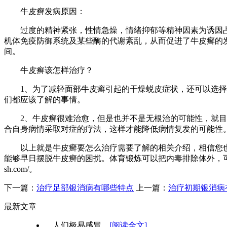
牛皮癣发病原因：
过度的精神紧张，性情急燥，情绪抑郁等精神因素为诱因占其
机体免疫防御系统及某些酶的代谢紊乱，从而促进了牛皮癣的
间。
牛皮癣该怎样治疗？
1、为了减轻面部牛皮癣引起的干燥蜕皮症状，还可以选择一
们都应该了解的事情。
2、牛皮癣很难治愈，但是也并不是无根治的可能性，就目前
合自身病情采取对症的疗法，这样才能降低病情复发的可能性
以上就是牛皮癣要怎么治疗需要了解的相关介绍，相信您也
能够早日摆脱牛皮癣的困扰。体育锻炼可以把内毒排除体外，可以减轻病情，
sh.com/。
下一篇：
治疗足部银消病有哪些特点
上一篇：
治疗初期银消病
最新文章
人们极易感冒...
[阅读全文]