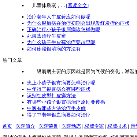
儿童体质弱，...
[阅读全文]
治疗老年人牛皮藓应如何做呢
为什么银屑病在治疗初期会出现发红发痒的症状
正确治疗小孩子银屑病该怎样做呢
死海盐治疗牛皮癣
为什么孩子牛皮藓治疗要趁早呢
如何诊段银消病的方法有
热门文章
银屑病主要的原因就是因为气候的变化，潮湿的环
患上小孩子银宵病要怎样治疗呢
中年得了银霄病会有哪些症状
识别红皮型牜皮癣方法
有哪些小孩子银霄病治疗原则要遵循
中医有哪些方法治疗牛皮鲜
得了中老年银血病要如何治疗
首页
|
医院简介
|
医院荣誉
|
医院动态
|
权威专家
|
权威技术
|
康