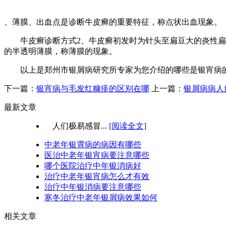
、薄膜、出血点是诊断牛皮癣的重要特征，称点状出血现象。
牛皮癣诊断方式2、牛皮癣初发时为针头至扁豆大的炎性扁平
的半透明薄膜，称薄膜的现象。
以上是郑州市银屑病研究所专家为您介绍的哪些是银宵病的
下一篇：
银宵病与毛发红糠疹的区别在哪
上一篇：
银屑病病人
最新文章
人们极易感冒...
[阅读全文]
中老年银霄病的病因有哪些
医治中老年银宵病要注意哪些
哪个医院治疗中年银消病好
治疗中老年银宵病怎么才有效
治疗中年银消病要注意哪些
寒冬治疗中老年银屑病效果如何
相关文章