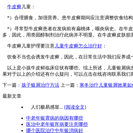
牛皮癣
儿童：
*）合理膳食，加强营养。患牛皮癣期间应注意调整饮食结构
*）寻常型牛皮癣患者在发病前有扁桃体，咽炎病史。在牛皮
多，因此，用类固醇制剂治疗此病并不明显。在牛皮癣皮肤损
牛皮癣儿童护理要注意
儿童牛皮癣怎么治疗好
：
饮食不当也会诱发牛皮癣，因此，在日常生活中我们应养成一
以上是小孩牛皮鲜临床症状有哪些。综上所述，儿童银屑病患
果对于以上的介绍还有什么疑问，可以点击在线咨询联系我们
下一篇：
孩子银屑治疗方法
上一篇：
寒冬治疗儿童银屑效果如
最新文章
人们极易感冒...
[阅读全文]
中老年银霄病的病因有哪些
医治中老年银宵病要注意哪些
哪个医院治疗中年银消病好