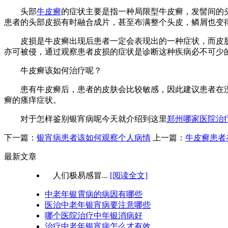
头部
牛皮癣
的症状主要是指一种局限型牛皮癣，发髻间的
患者的头部皮损有时融合成片，甚至布满整个头皮，鳞屑也变
皮损是牛皮癣出现后患者一定会表现出的一种症状，而皮肤破
亦可被侵，通过观察患者皮损的症状是诊断这种疾病必不可少
牛皮癣该如何治疗呢？
患有牛皮癣后，患者的皮肤会比较敏感，因此建议患者在洗
癣的瘙痒症状。
对于怎样鉴别银宵病呢今天就介绍到这里
郑州哪家医院治
下一篇：
银宵病患者该如何观察个人病情
上一篇：
牛皮癣患者
最新文章
人们极易感冒...
[阅读全文]
中老年银霄病的病因有哪些
医治中老年银宵病要注意哪些
哪个医院治疗中年银消病好
治疗中老年银宵病怎么才有效