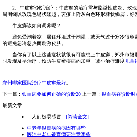
2、牛皮癣诊断治疗：牛皮癣的治疗需与脂溢性皮炎、玫瑰糠
周围绕以玫瑰色堤状隆起，斑疹上附灰白色环形糠状鳞屑，好
牛皮癣该如何调养呢？
避免受潮着凉，居住环境过于潮湿，或天气过于寒冷很容易
的避免忽冷忽热而刺激皮肤。
当你有了以上这些症状就很有可能患上牛皮癣，郑州市银屑
时发现及早治疗，预防牛皮癣疾病的加重，减小治疗难度
儿童
郑州哪家医院治疗牛皮癣最好
。
下一篇：
银血病要如何正确的诊断20
上一篇：
银血病在诊断时
最新文章
人们极易感冒...
[阅读全文]
中老年银霄病的病因有哪些
医治中老年银宵病要注意哪些