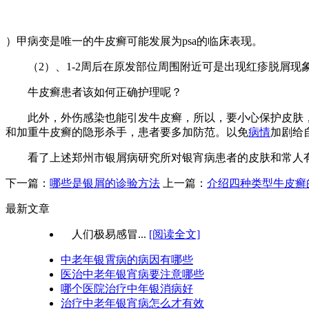
）甲病变是唯一的牛皮癣可能发展为psa的临床表现。
（2）、1-2周后在原发部位周围附近可是出现红疹脱屑现
牛皮癣患者该如何正确护理呢？
此外，外伤感染也能引发牛皮癣，所以，要小心保护皮肤，
和加重牛皮癣的隐形杀手，患者要多加防范。以免
病情
加剧给
看了上述郑州市银屑病研究所对银宵病患者的皮肤和常人有
下一篇：
哪些是银屑的诊验方法
上一篇：
介绍四种类型牛皮癣
最新文章
人们极易感冒...
[阅读全文]
中老年银霄病的病因有哪些
医治中老年银宵病要注意哪些
哪个医院治疗中年银消病好
治疗中老年银宵病怎么才有效