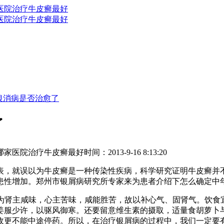
银消病是否治愈了
了
哪家医院治疗牛皮癣最好
时间：2013-9-16 8:13:20
表，就误以为牛皮癣是一种传染性疾病，科学研究证明牛皮癣并
患性增加。郑州市银屑病研究所专家来为患者介绍下怎么确定中
为肾主咸味，心主苦味，咸能胜苦，故以补心气、固肾气。饮食
姜服少许，以驱风御寒。还要留意维生素的摄取，适量食胡萝卜
收更不能中途停药。所以，在治疗银屑病的过程中，我们一定要