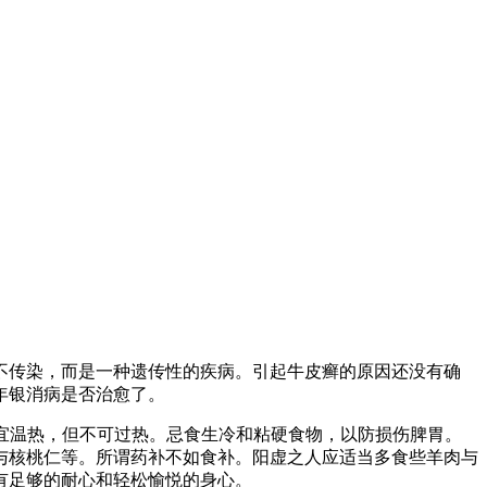
不传染，而是一种遗传性的疾病。引起牛皮癣的原因还没有确
年银消病是否治愈了。
宜温热，但不可过热。忌食生冷和粘硬食物，以防损伤脾胃。
与核桃仁等。所谓药补不如食补。阳虚之人应适当多食些羊肉与
有足够的耐心和轻松愉悦的身心。