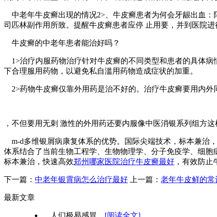
中老年牛皮癣出现的情况2>、牛皮癣患者为何会牙龈出血：
司匹林副作用所致。提醒牛皮癣患者应停 止用要，并到医院
牛皮癣的中老年患者能治好吗？
1>治疗内服药物治疗针对牛皮癣的不同类型和患者的具体病
下合理服用药物，以避免私自滥用药物造成症状的加重。
2>药物牛皮癣仅靠外用药是治不好的。治疗牛皮癣要用内外
，不但要用无刺 激性的外用药还要内服像中医消银系列组方这
m-d多维银屑病康复体系的优势。国际尖端技术，标本兼治，
体系结合了当前生物工程学、生物物理学、分子免疫学、细胞
标本兼治，快速高效
郑州哪家医院治疗牛皮癣最好
，有效防止牛
下一篇：
中老年银霄病怎么治疗最好
上一篇：
老年牛皮鲜的常
最新文章
人们极易感冒...
[阅读全文]