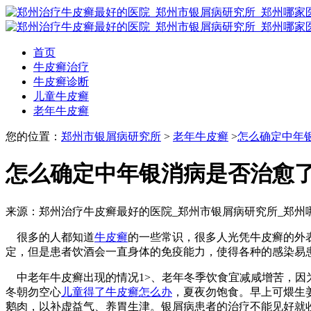
首页
牛皮癣治疗
牛皮癣诊断
儿童牛皮癣
老年牛皮癣
您的位置：
郑州市银屑病研究所
>
老年牛皮癣
>
怎么确定中年
怎么确定中年银消病是否治愈
来源：郑州治疗牛皮癣最好的医院_郑州市银屑病研究所_郑州
很多的人都知道
牛皮癣
的一些常识，很多人光凭牛皮癣的外
定，但是患者饮酒会一直身体的免疫能力，使得各种的感染易
中老年牛皮癣出现的情况1>、老年冬季饮食宜减咸增苦，因
冬朝勿空心
儿童得了牛皮癣怎么办
，夏夜勿饱食。早上可煨生
鹅肉，以补虚益气、养胃生津。银屑病患者的治疗不能见好就