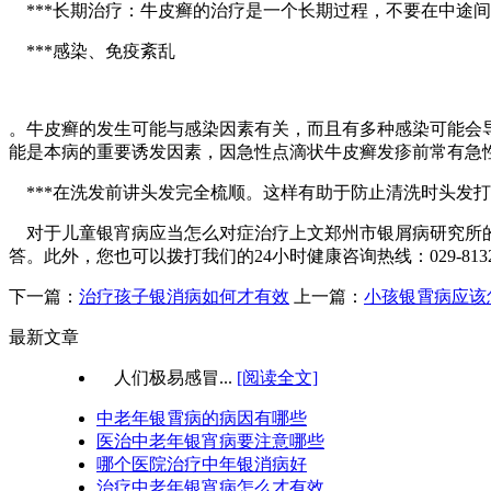
***长期治疗：牛皮癣的治疗是一个长期过程，不要在中途
***感染、免疫紊乱
。牛皮癣的发生可能与感染因素有关，而且有多种感染可能会
能是本病的重要诱发因素，因急性点滴状牛皮癣发疹前常有急
***在洗发前讲头发完全梳顺。这样有助于防止清洗时头发
对于儿童银宵病应当怎么对症治疗上文郑州市银屑病研究所的
答。此外，您也可以拨打我们的24小时健康咨询热线：029-8132
下一篇：
治疗孩子银消病如何才有效
上一篇：
小孩银霄病应该
最新文章
人们极易感冒...
[阅读全文]
中老年银霄病的病因有哪些
医治中老年银宵病要注意哪些
哪个医院治疗中年银消病好
治疗中老年银宵病怎么才有效