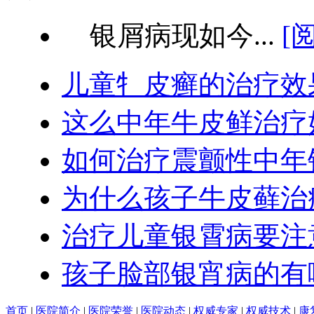
银屑病现如今...
[
儿童牜皮癣的治疗效
这么中年牛皮鲜治疗
如何治疗震颤性中年
为什么孩子牛皮藓治
治疗儿童银霄病要注
孩子脸部银宵病的有
首页
|
医院简介
|
医院荣誉
|
医院动态
|
权威专家
|
权威技术
|
康