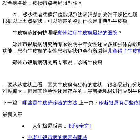
发全身各处，皮损特点与局限型相同
2>、极少患者患病部位能见到边界清楚的光滑干燥性红斑，
根据以上五点症状，可以清楚的鉴别什么是非典型牛皮癣。
牛皮癣该如何护理呢
郑州治疗牛皮癣最好的医院
？
郑州市银屑病研究所专家说明中年女性还应多加强体育锻炼
功能，患有牛皮癣的女性患者症状也会有所减轻
儿童得了牛皮
郑州市银屑病研究所专家说，诊断牛皮癣
，要从从症状上看，因为牛皮癣有独特的症状，很容易进行分
难度偏大，但是其治愈性还是存在的，患者要积极进行应对牛
下一篇：
哪些是牛皮藓诊验的方法
上一篇：
诊断银屑有哪些依
最新文章
人们极易感冒...
[阅读全文]
中老年银霄病的病因有哪些