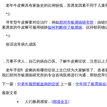
老年牛皮癣具有家族史的比例较低，其诱发因素不同于儿童和
*2:
寻常型牛皮癣要对症治疗：例如
郑州市银屑病研究所
：由链
素诱发的牛皮癣可服用镇静
如何判断得了银屑病
、抗抑郁药物
*3:
俗话说常病久成医
，万事不求人，自己的病自己医。了解牛皮癣症状，注意以上
老年手部牜皮癣的有哪些症状上文已经为大家解答了。患者家
我们郑州市银屑病研究所的专业咨询医师进行沟通，帮助您早
下一篇：
中老年脸部银血病的症状
上一篇：
中年得了银霄病会
最新文章
人们极易感冒...
[阅读全文]